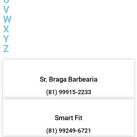
V
W
X
Y
Z
Sr. Braga Barbearia
(81) 99915-2233
Smart Fit
(81) 99249-6721