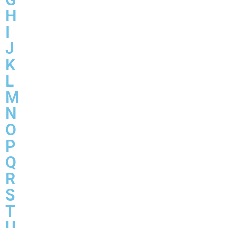
H
I
J
K
L
M
N
O
P
Q
R
S
T
U