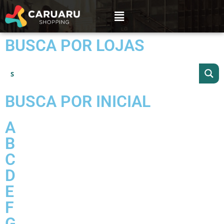
BUSCA POR LOJAS
BUSCA POR INICIAL
A
B
C
D
E
F
G