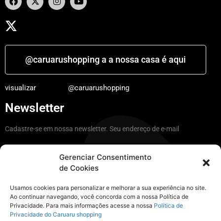
@caruarushopping a a nossa casa é aqui
visualizar
@caruarushopping
Newsletter
Cadastre-se em nossa newsletter. Seu endereço de e-mail
Gerenciar Consentimento
de Cookies
Ficar por dentro
Usamos cookies para personalizar e melhorar a sua experiência no site.
Ao continuar navegando, você concorda com a nossa Política de
Privacidade. Para mais informações acesse a nossa
Política de
Instagram
Privacidade do Caruaru shopping