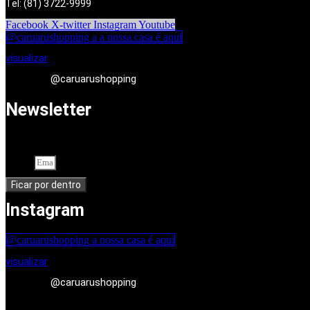
Tel: (81) 3722-9999
Facebook
X-twitter
Instagram
Youtube
@caruarushopping a a nossa casa é aqui
visualizar
@caruarushopping
Newsletter
Cadastre-se em nossa newsletter. Seu endereço de e-mail
Email
Ficar por dentro
Instagram
@caruarushopping a nossa casa é aqui
visualizar
@caruarushopping