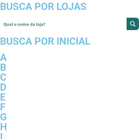
BUSCA POR LOJAS
BUSCA POR INICIAL
A
B
C
D
E
F
G
H
I