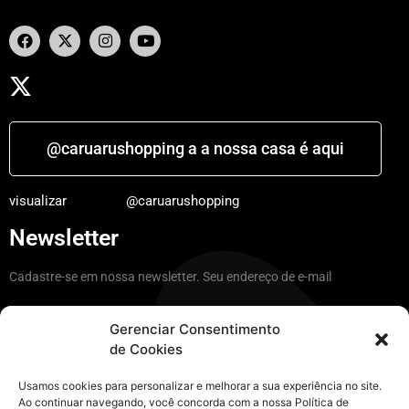
@caruarushopping a a nossa casa é aqui
visualizar
@caruarushopping
Newsletter
Cadastre-se em nossa newsletter. Seu endereço de e-mail
Gerenciar Consentimento
de Cookies
Ficar por dentro
Usamos cookies para personalizar e melhorar a sua experiência no site.
Ao continuar navegando, você concorda com a nossa Política de