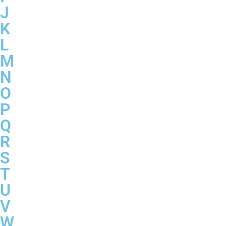
J
K
L
M
N
O
P
Q
R
S
T
U
V
W