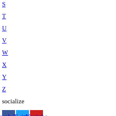
S
T
U
V
W
X
Y
Z
socialize