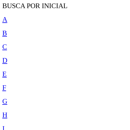
BUSCA POR INICIAL
A
B
C
D
E
F
G
H
I