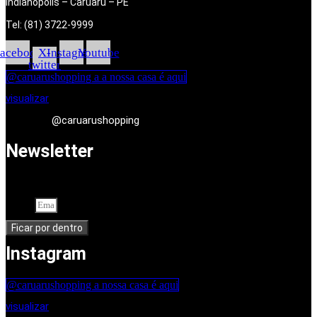
Indianópolis – Caruaru – PE
Tel: (81) 3722-9999
acebook
X-
Instagram
Youtube
twitter
@caruarushopping a a nossa casa é aqui
visualizar
@caruarushopping
Newsletter
Cadastre-se em nossa newsletter. Seu endereço de e-mail
Email
Ficar por dentro
Instagram
@caruarushopping a nossa casa é aqui
visualizar