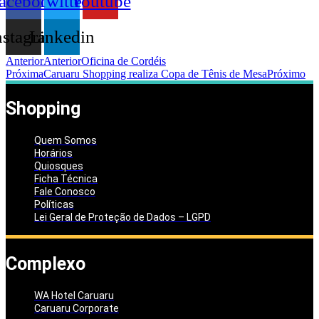
acebook
Twitter
Youtube
nstagram
Linkedin
Anterior
Anterior
Oficina de Cordéis
Próxima
Caruaru Shopping realiza Copa de Tênis de Mesa
Próximo
Shopping
Quem Somos
Horários
Quiosques
Ficha Técnica
Fale Conosco
Políticas
Lei Geral de Proteção de Dados – LGPD
Complexo
WA Hotel Caruaru
Caruaru Corporate