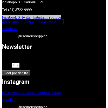
Indianópolis – Caruaru – PE
Tel: (81) 3722-9999
Facebook
X-twitter
Instagram
Youtube
@caruarushopping a a nossa casa é aqui
visualizar
@caruarushopping
Newsletter
Cadastre-se em nossa newsletter. Seu endereço de e-mail
Email
Ficar por dentro
Instagram
@caruarushopping a nossa casa é aqui
visualizar
@caruarushopping