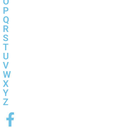
O
P
Q
R
S
T
U
V
W
X
Y
Z