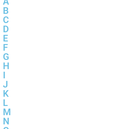
A
B
C
D
E
F
G
H
I
J
K
L
M
N