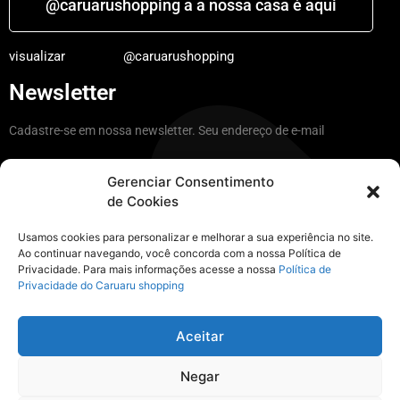
@caruarushopping a a nossa casa é aqui
visualizar
@caruarushopping
Newsletter
Cadastre-se em nossa newsletter. Seu endereço de e-mail
Gerenciar Consentimento
de Cookies
Ficar por dentro
Usamos cookies para personalizar e melhorar a sua experiência no site.
Ao continuar navegando, você concorda com a nossa Política de
Privacidade. Para mais informações acesse a nossa
Política de
Instagram
Privacidade do Caruaru shopping
@caruarushopping a nossa casa é aqui
Aceitar
Negar
visualizar
@caruarushopping